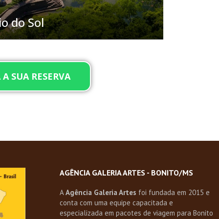
io do Sol
 A SUA RESERVA
AGÊNCIA GALERIA ARTES - BONITO/MS
A
Agência Galeria Artes
foi fundada em 2015 e
conta com uma equipe capacitada e
especializada em pacotes de viagem para Bonito