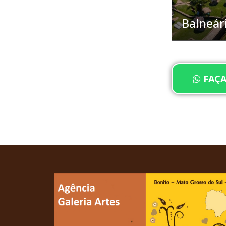
Balneár
FAÇA