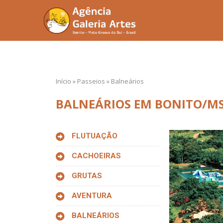
Início
»
Passeios
»
Balneários
BALNEÁRIOS EM BONITO/MS
FLUTUAÇÃO
CACHOEIRAS
GRUTAS
AVENTURA
BALNEÁRIOS