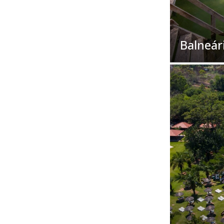
Balneár