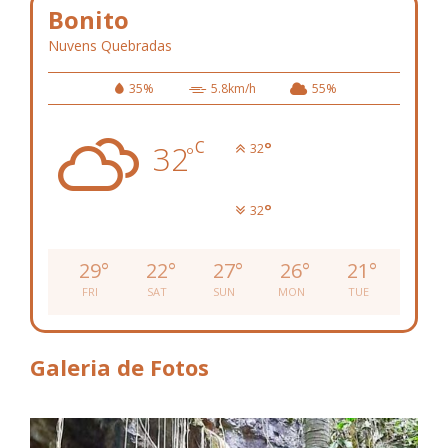
Bonito
Nuvens Quebradas
35%
5.8km/h
55%
C
32
°
32
°
°
32
29
°
22
°
27
°
26
°
21
°
FRI
SAT
SUN
MON
TUE
Galeria de Fotos