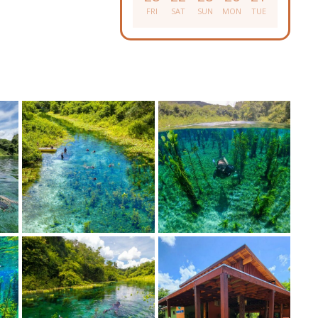
FRI
SAT
SUN
MON
TUE