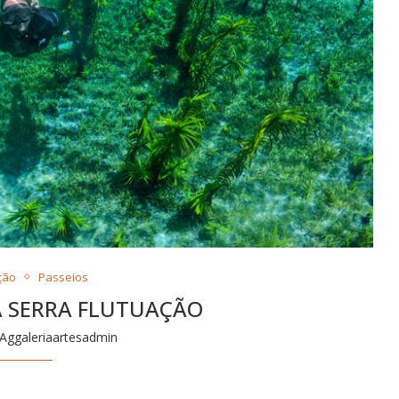
ção
Passeios
A SERRA FLUTUAÇÃO
Aggaleriaartesadmin