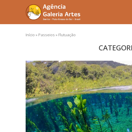
Início
»
Passeios
»
Flutuação
CATEGORI