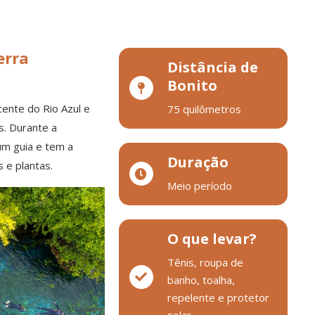
erra
Distância de
Bonito
ente do Rio Azul e
75 quilômetros
. Durante a
um guia e tem a
Duração
 e plantas.
Meio período
O que levar?
Tênis, roupa de
banho, toalha,
repelente e protetor
solar