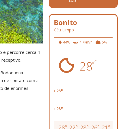
Bonito
Céu Limpo
44%
4.7km/h
5%
o e percorre cerca 4
 receptivo.
28
C
°
a Bodoquena
va de contato com a
leto de enormes
°
28
°
28
28
°
22
°
28
°
26
°
21
°